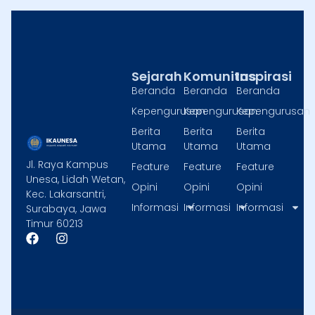
Sejarah
Komunitas
Inspirasi
Beranda
Beranda
Beranda
Kepengurusan
Kepengurusan
Kepengurusan
Berita
Berita
Berita
Utama
Utama
Utama
Jl. Raya Kampus
Feature
Feature
Feature
Unesa, Lidah Wetan,
Opini
Opini
Opini
Kec. Lakarsantri,
Informasi
Informasi
Informasi
Surabaya, Jawa
Timur 60213
F
I
a
n
c
s
e
t
b
a
o
g
o
r