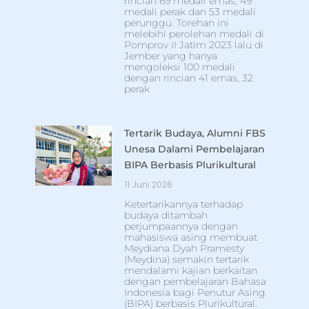
rincian 69 medali emas, 49
medali perak dan 53 medali
perunggu. Torehan ini
melebihi perolehan medali di
Pomprov II Jatim 2023 lalu di
Jember yang hanya
mengoleksi 100 medali
dengan rincian 41 emas, 32
perak
Tertarik Budaya, Alumni FBS
Unesa Dalami Pembelajaran
BIPA Berbasis Plurikultural
11 Juni 2026
Ketertarikannya terhadap
budaya ditambah
perjumpaannya dengan
mahasiswa asing membuat
Meydiana Dyah Pramesty
(Meydina) semakin tertarik
mendalami kajian berkaitan
dengan pembelajaran Bahasa
Indonesia bagi Penutur Asing
(BIPA) berbasis Plurikultural.