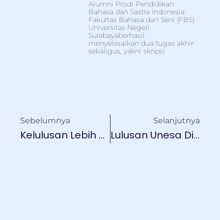
Alumni Prodi Pendidikan
Bahasa dan Sastra Indonesia
Fakultas Bahasa dan Seni (FBS)
Universitas Negeri
Surabayaberhasil
menyelesaikan dua tugas akhir
sekaligus, yakni skripsi
Sebelumnya
Selanjutnya
Kelulusan Lebih Mudah Dengan Layanan Neo Yudisium
Lulusan Unesa Dibekali Perencanaan Karier Sejak Sebelum Lulus