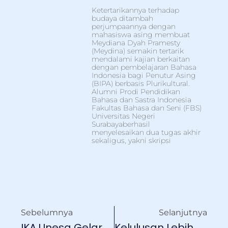
Ketertarikannya terhadap
budaya ditambah
perjumpaannya dengan
mahasiswa asing membuat
Meydiana Dyah Pramesty
(Meydina) semakin tertarik
mendalami kajian berkaitan
dengan pembelajaran Bahasa
Indonesia bagi Penutur Asing
(BIPA) berbasis Plurikultural.
Alumni Prodi Pendidikan
Bahasa dan Sastra Indonesia
Fakultas Bahasa dan Seni (FBS)
Universitas Negeri
Surabayaberhasil
menyelesaikan dua tugas akhir
sekaligus, yakni skripsi
Sebelumnya
Selanjutnya
IKA Unesa Gelar Bedah Buku Mediasi Lindungi Profesi Guru
Kelulusan Lebih Mudah Dengan Layanan Neo Yudisium