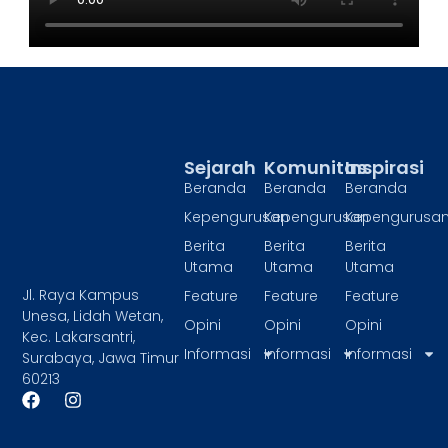
Sejarah
Komunitas
Inspirasi
Beranda
Beranda
Beranda
Kepengurusan
Kepengurusan
Kepengurusa
Berita
Berita
Berita
Utama
Utama
Utama
Jl. Raya Kampus
Feature
Feature
Feature
Unesa, Lidah Wetan,
Opini
Opini
Opini
Kec. Lakarsantri,
Informasi
Informasi
Informasi
Surabaya, Jawa Timur
60213
F
I
a
n
c
s