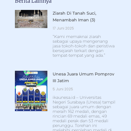
Berita Lainnya
Ziarah Di Tanah Suci,
Menambah Iman (3)
17 Juni 2025
“Kami memaknai ziarah
sebagai upaya mengenang
jasa tokoh-tokoh dan peristiwa
bersejarah terkait dengan
tempat-tempat yang ada.”
Unesa Juara Umum Pomprov
III Jatim
5 Juni 2025
ikaunesa.id – Universitas
Negeri Surabaya (Unesa) tampil
sebagai juara umum dengan
meraih 162 medali, dengan
rincian 69 medali emas, 49
medali perak dan 53 medali
perunggu. Torehan ini
melebihi perolehan medali di