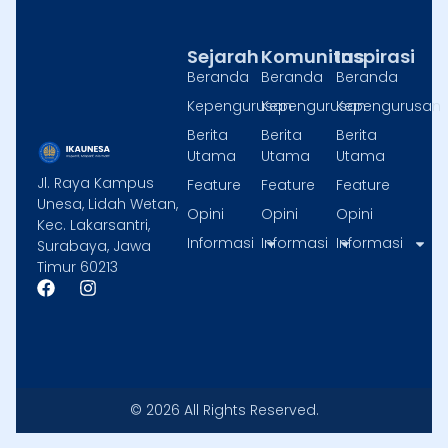
Sejarah
Komunitas
Inspirasi
Beranda
Beranda
Beranda
Kepengurusan
Kepengurusan
Kepengurusan
Berita
Berita
Berita
Utama
Utama
Utama
Jl. Raya Kampus
Feature
Feature
Feature
Unesa, Lidah Wetan,
Opini
Opini
Opini
Kec. Lakarsantri,
Informasi
Informasi
Informasi
Surabaya, Jawa
Timur 60213
F
I
a
n
c
s
e
t
b
a
o
g
o
r
k
a
© 2026 All Rights Reserved.
m