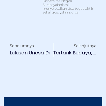
Universitas Negeri
Surabayaberhasil
menyelesaikan dua tugas akhir
sekaligus, yakni skripsi
Sebelumnya
Selanjutnya
Lulusan Unesa Dibekali Perencanaan Karier Sejak Sebelum Lulus
Tertarik Budaya, Alumni FBS Unesa Dalami Pembelajaran BIPA Berbasis Plurikultural