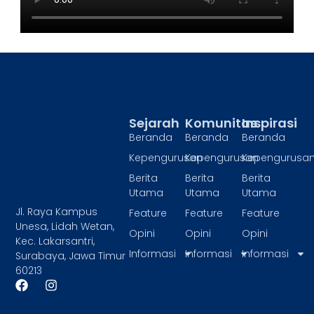
Sejarah
Komunitas
Inspirasi
Beranda
Beranda
Beranda
Kepengurusan
Kepengurusan
Kepengurusa
Berita
Berita
Berita
Utama
Utama
Utama
Jl. Raya Kampus
Feature
Feature
Feature
Unesa, Lidah Wetan,
Opini
Opini
Opini
Kec. Lakarsantri,
Informasi
Informasi
Informasi
Surabaya, Jawa Timur
60213
F
I
a
n
c
s