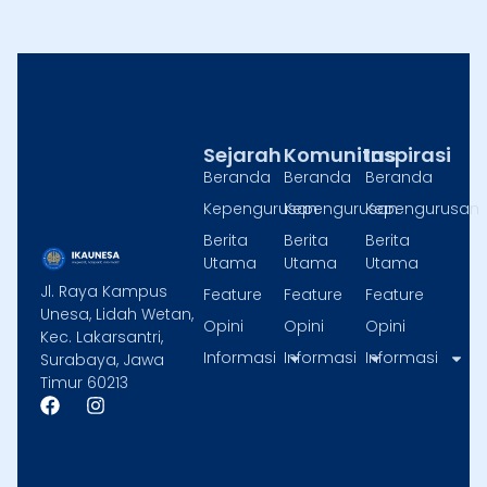
Sejarah
Komunitas
Inspirasi
Beranda
Beranda
Beranda
Kepengurusan
Kepengurusan
Kepengurusan
Berita
Berita
Berita
Utama
Utama
Utama
Jl. Raya Kampus
Feature
Feature
Feature
Unesa, Lidah Wetan,
Opini
Opini
Opini
Kec. Lakarsantri,
Informasi
Informasi
Informasi
Surabaya, Jawa
Timur 60213
F
I
a
n
c
s
e
t
b
a