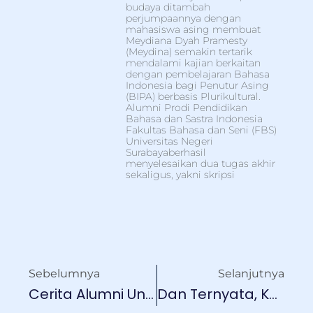
budaya ditambah
perjumpaannya dengan
mahasiswa asing membuat
Meydiana Dyah Pramesty
(Meydina) semakin tertarik
mendalami kajian berkaitan
dengan pembelajaran Bahasa
Indonesia bagi Penutur Asing
(BIPA) berbasis Plurikultural.
Alumni Prodi Pendidikan
Bahasa dan Sastra Indonesia
Fakultas Bahasa dan Seni (FBS)
Universitas Negeri
Surabayaberhasil
menyelesaikan dua tugas akhir
sekaligus, yakni skripsi
Sebelumnya
Selanjutnya
Cerita Alumni Unesa, Kepala BPBD Sidoarjo; Pernah Jadi Marbot Masjid
Dan Ternyata, Kuku Jempol Kaki Kiriku Cuwil (2)