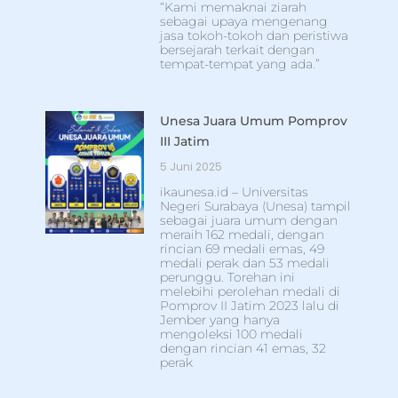
“Kami memaknai ziarah
sebagai upaya mengenang
jasa tokoh-tokoh dan peristiwa
bersejarah terkait dengan
tempat-tempat yang ada.”
Unesa Juara Umum Pomprov
III Jatim
5 Juni 2025
ikaunesa.id – Universitas
Negeri Surabaya (Unesa) tampil
sebagai juara umum dengan
meraih 162 medali, dengan
rincian 69 medali emas, 49
medali perak dan 53 medali
perunggu. Torehan ini
melebihi perolehan medali di
Pomprov II Jatim 2023 lalu di
Jember yang hanya
mengoleksi 100 medali
dengan rincian 41 emas, 32
perak