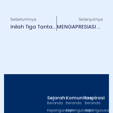
Sebelumnya
Selanjutnya
Inilah Tiga Tantangan Utama Menulis
MENGAPRESIASI SASTRA MASUK KURIKULUM
Sejarah
Komunitas
Inspirasi
Beranda
Beranda
Beranda
Kepengurusan
Kepengurusan
Kepengurusan